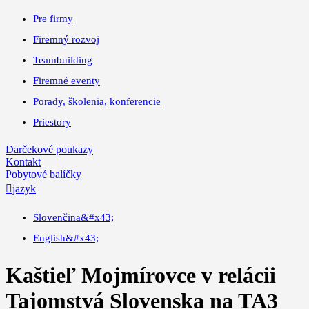
Pre firmy
Firemný rozvoj
Teambuilding
Firemné eventy
Porady, školenia, konferencie
Priestory
Darčekové poukazy
Kontakt
Pobytové balíčky

jazyk
Slovenčina
&#x43;
English
&#x43;
Kaštieľ Mojmírovce v relácii
Tajomstvá Slovenska na TA3