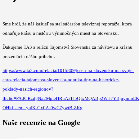
Sme hrdí, že náš kaštieľ sa stal súčasťou televíznej reportáže, ktorá
odhaľuje krásu a históriu výnimočných miest na Slovensku.
Ďakujeme TA3 a relácii Tajomstvá Slovenska za návštevu a krásnu
prezentáciu nášho príbehu.
https://www.ta3.com/relacia/1015809/jesen-na-slovensku-ma-svoje-
caro-relacia-tajomstva-slovenska-ponuka-tipy-na-historicke-
poklady-nasich-regionov?
fbclid=PAdGRzdgNa2MpleHRuA2FlbQIxMQABp2WT7YBjuymm
OHki_aem_yniK-Gx0A-0wC7ywtB-ZKg
Naše recenzie na Google