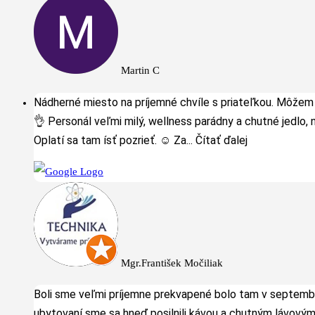
Martin C
Nádherné miesto na príjemné chvíle s priateľkou. Môžem
👌 Personál veľmi milý, wellness parádny a chutné jedlo, n
Oplatí sa tam ísť pozrieť. ☺️ Za
... Čítať ďalej
Mgr.František Močiliak
Boli sme veľmi príjemne prekvapené bolo tam v septembr
ubytovaní sme sa hneď posilnili kávou a chutným lávový