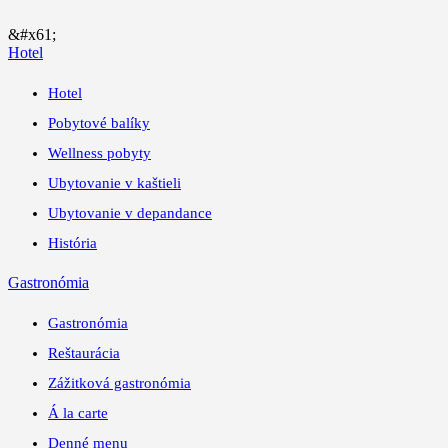
&#x61;
Hotel
Hotel
Pobytové balíky
Wellness pobyty
Ubytovanie v kaštieli
Ubytovanie v depandance
História
Gastronómia
Gastronómia
Reštaurácia
Zážitková gastronómia
Á la carte
Denné menu