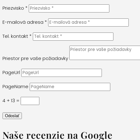
Priezvisko *
E-mailová adresa *
Tel. kontakt *
Priestor pre vaše požiadavky
PageUrl
PageName
4 + 13
=
Odoslať
Naše recenzie na Google