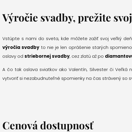
Výročie svadby, prežite svo
Vstúpte s nami do sveta, kde môžete zažiť svoj veľký deň 
výročia svadby
to nie je len oprášenie starých spomienok
oslavy od
striebornej svadby
, cez zlatú až po
diamantov
A čo tak oslava sviatkov ako Valentín, Silvester či Veľká
vytvoriť si nezabudnuteľné spomienky na čas strávený so svo
Cenová dostupnosť