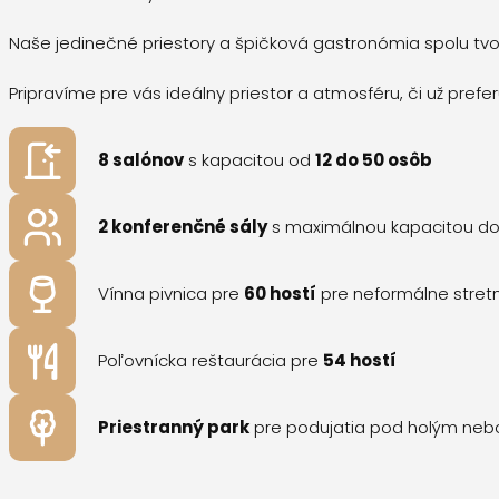
Naše jedinečné priestory a špičková gastronómia spolu tvori
Pripravíme pre vás ideálny priestor a atmosféru, či už prefe
8 salónov
s kapacitou od
12 do 50 osôb
2 konferenčné sály
s maximálnou kapacitou d
Vínna pivnica pre
60 hostí
pre neformálne stretn
Poľovnícka reštaurácia pre
54 hostí
Priestranný park
pre podujatia pod holým ne