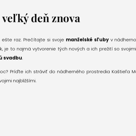
j veľký deň znova
ešte raz. Prečítajte si svoje
manželské sľuby
v nádherno
, je to najmä vytvorenie tých nových a ich prežití so svojim
ú svadbu
.
 noc? Príďte ich stráviť do nádherného prostredia Kaštieľa
jimi najbližšími.