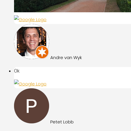
Andre van Wyk
Ok
Petet Lobb