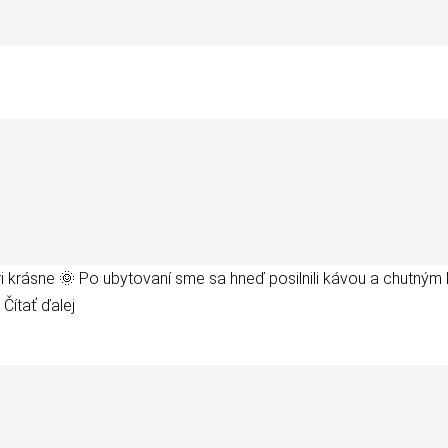
 krásne 🌞 Po ubytovaní sme sa hneď posilnili kávou a chutným l
.. Čítať ďalej