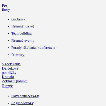
Pre
firmy
Pre firmy
Firemný rozvoj
Teambuilding
Firemné eventy
Porady, školenia, konferencie
Priestory
Vzdelávanie
Darčekové
poukážky
Kontakt
Zobraziť ponuku

Jazyk
Slovenčina
&#x43;
English
&#x43;