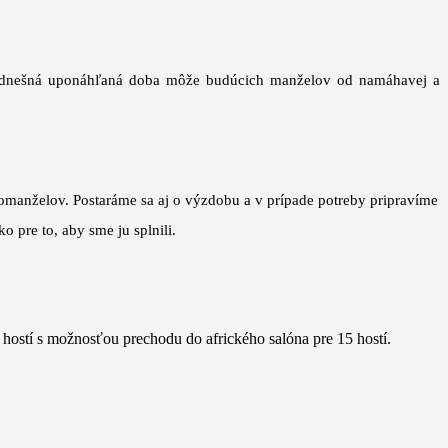
 že dnešná uponáhľaná doba môže budúcich manželov od namáhavej a
vomanželov. Postaráme sa aj o výzdobu a v prípade potreby pripravíme
 pre to, aby sme ju splnili.
 hostí s možnosťou prechodu do afrického salóna pre 15 hostí.