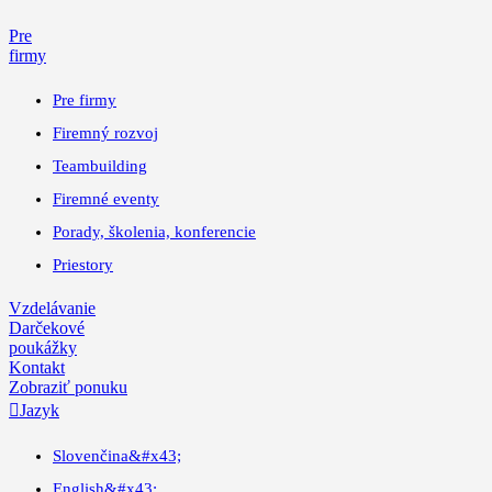
Pre
firmy
Pre firmy
Firemný rozvoj
Teambuilding
Firemné eventy
Porady, školenia, konferencie
Priestory
Vzdelávanie
Darčekové
poukážky
Kontakt
Zobraziť ponuku

Jazyk
Slovenčina
&#x43;
English
&#x43;