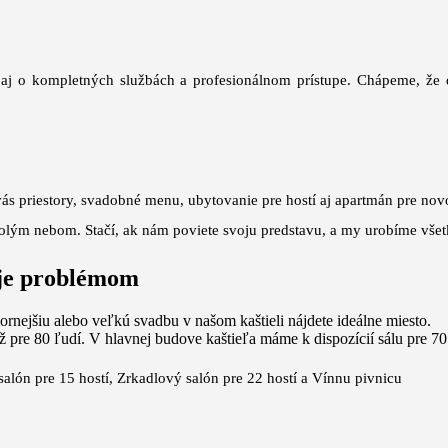
le aj o kompletných službách a profesionálnom prístupe. Chápeme,
vás priestory, svadobné menu, ubytovanie pre hostí aj apartmán pre no
olým nebom. Stačí, ak nám poviete svoju predstavu, a my urobíme všetko
 je problémom
rnejšiu alebo veľkú svadbu v našom kaštieli nájdete ideálne miesto.
 pre 80 ľudí. V hlavnej budove kaštieľa máme k dispozícií sálu pre 70
alón pre 15 hostí, Zrkadlový salón pre 22 hostí a Vínnu pivnicu