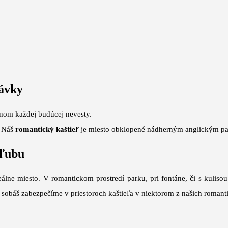
rávky
snom každej budúcej nevesty.
. Náš
romantický kaštieľ
je miesto obklopené nádherným anglickým pa
sľubu
lne miesto. V romantickom prostredí parku, pri fontáne, či s kuliso
 sobáš zabezpečíme v priestoroch kaštieľa v niektorom z našich romant