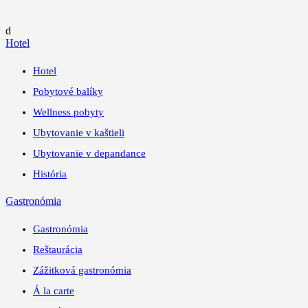
d
Hotel
Hotel
Pobytové balíky
Wellness pobyty
Ubytovanie v kaštieli
Ubytovanie v depandance
História
Gastronómia
Gastronómia
Reštaurácia
Zážitková gastronómia
Á la carte