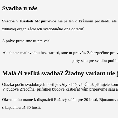
Svadba u nás
Svadba v Kaštieli Mojmírovce
nie je len o krásnom prostredí, a
zdĺhavej organizácie ich svadobného dňa odradiť.
A práve preto sme tu pre vás!
Ak chcete mať svadbu bez starostí, sme tu pre vás. Zabezpečíme pre 
party stan pre svadbu pod h
Malá či veľká svadba? Žiadny variant nie
Otázka počtu svadobných hostí je vždy kľúčová. Či už plánujete komo
V budove Žrebčína (priľahlej budove kaštieľa) vám pripravíme sálu až
Okrem toho máme k dispozícií Ružový salón pre 20 hostí, Bjorsonov s
s kapacitou až 60 hostí.