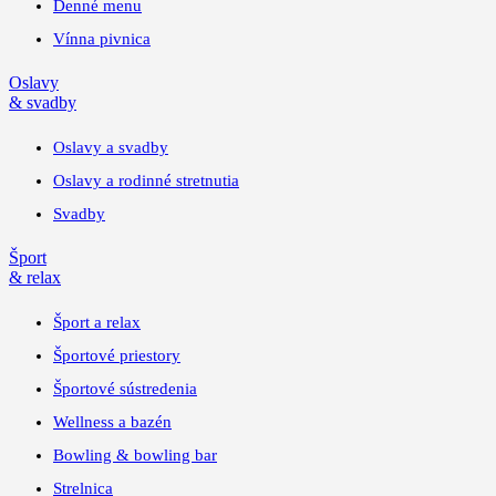
Denné menu
Vínna pivnica
Oslavy
& svadby
Oslavy a svadby
Oslavy a rodinné stretnutia
Svadby
Šport
& relax
Šport a relax
Športové priestory
Športové sústredenia
Wellness a bazén
Bowling & bowling bar
Strelnica