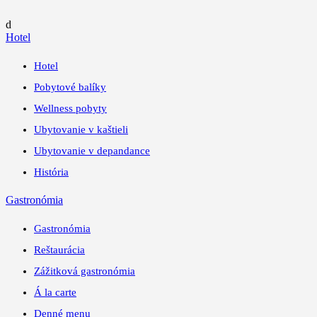
d
Hotel
Hotel
Pobytové balíky
Wellness pobyty
Ubytovanie v kaštieli
Ubytovanie v depandance
História
Gastronómia
Gastronómia
Reštaurácia
Zážitková gastronómia
Á la carte
Denné menu